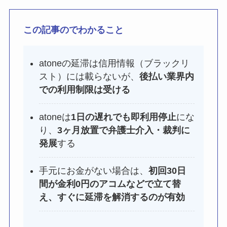
この記事のでわかること
atoneの延滞は信用情報（ブラックリ
スト）には載らないが、
後払い業界内
での利用制限は受ける
atoneは
1日の遅れでも即利用停止
にな
り、
3ヶ月放置で弁護士介入・裁判に
発展
する
手元にお金がない場合は、
初回30日
間が金利0円のアコムなどで立て替
え、すぐに延滞を解消するのが有効