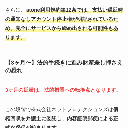
さらに、
atone利用規約第12条では、支払い遅延時
の通知なしアカウント停止権が明記されているた
め、完全にサービスから締め出される可能性もあ
ります
。
【3ヶ月〜】法的手続きに進み財産差し押さえ
の恐れ
3ヶ月の延滞は、法的措置への転換点となります
。
この段階で株式会社ネットプロテクションズは
債
権回収を弁護士に委託し、内容証明郵便による正
式な督促が始まります。