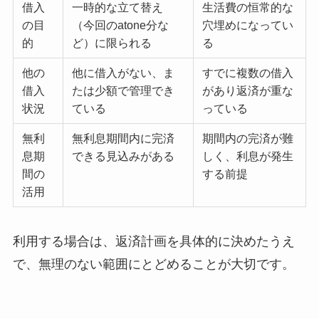
借入
一時的な立て替え
生活費の恒常的な
の目
（今回のatone分な
穴埋めになってい
的
ど）に限られる
る
他の
他に借入がない、ま
すでに複数の借入
借入
たは少額で管理でき
があり返済が重な
状況
ている
っている
無利
無利息期間内に完済
期間内の完済が難
息期
できる見込みがある
しく、利息が発生
間の
する前提
活用
利用する場合は、返済計画を具体的に決めたうえ
で、無理のない範囲にとどめることが大切です。