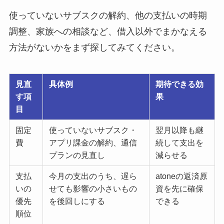
使っていないサブスクの解約、他の支払いの時期
調整、家族への相談など、借入以外でまかなえる
方法がないかをまず探してみてください。
見直
具体例
期待できる効
す項
果
目
固定
使っていないサブスク・
翌月以降も継
費
アプリ課金の解約、通信
続して支出を
プランの見直し
減らせる
支払
今月の支出のうち、遅ら
atoneの返済原
いの
せても影響の小さいもの
資を先に確保
優先
を後回しにする
できる
順位