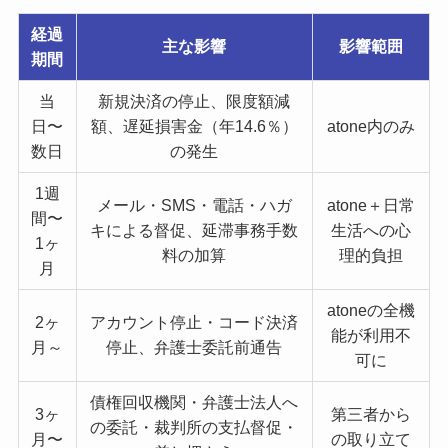
経過
主な影響
影響範囲
期間
当
新規決済の停止、限度額減
日〜
額、遅延損害金（年14.6％）
atone内のみ
数日
の発生
1週
メール・SMS・電話・ハガ
atone＋日常
間〜
キによる督促、延滞事務手数
生活への心
1ヶ
料の加算
理的負担
月
atoneの全機
2ヶ
アカウント停止・コード決済
能が利用不
月～
停止、弁護士委託前通告
可に
債権回収機関・弁護士法人へ
3ヶ
第三者から
の委託・裁判所の支払督促・
月〜
の取り立て