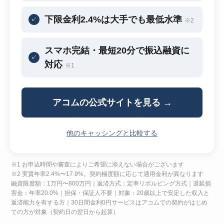
下限金利2.4%は大手でも最低水準
✓
※2
スマホ完結・最短20分で振込融資に
✓
対応
※1
アコムの公式サイトを見る →
他のキャッシングと比較する
※1 お申込時間や審査によりご希望に添えない場合がございます
※2 実質年率2.4%〜17.9%。契約極度額に応じて適用金利が異なります
融資限度額：1万円〜800万円｜返済方式：定率リボルビング方式｜遅延損
害金：年率20.0%｜担保・保証人不要｜対象：20歳以上で安定した収入と
返済能力を有する方｜30日間金利0円サービスはアコムでの契約がはじめ
ての方が対象（契約日の翌日から起算）