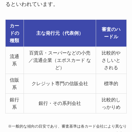
るといわれています。
カー
審査のハ
ドの
主な発行元（代表例）
ードル
種類
百貨店・スーパーなどの小売
比較的や
流通
／流通企業（エポスカード な
さしいと
系
ど）
される
信販
クレジット専門の信販会社
標準的
系
銀行
比較的し
銀行・その系列会社
系
っかりめ
※一般的な傾向の目安であり、審査基準は各カード会社により異なり