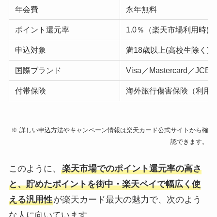
年会費
永年無料
ポイント還元率
1.0％（楽天市場利用時は
申込対象
満18歳以上(高校生除く)
国際ブランド
Visa／Mastercard／JCB／
付帯保険
海外旅行傷害保険（利用
※ 詳しい申込方法やキャンペーン情報は楽天カード公式サイトから確
認できます。
このように、
楽天市場でのポイント還元率の高さ
と、貯めたポイントを街中・楽天ペイで幅広く使
える汎用性
が楽天カード最大の魅力で、次のよう
な人に向いています。