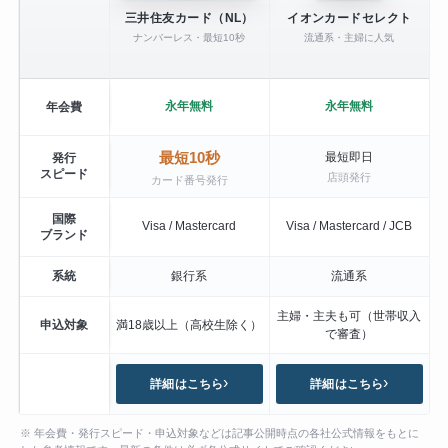
三井住友カード（NL）
イオンカードセレクト
ナンバーレス・最短10秒
流通系・主婦に人気
永年無料
永年無料
年会費
最短10秒
最短即日
発行
スピード
店頭発行
カード番号発行
国際
Visa / Mastercard
Visa / Mastercard / JCB
ブランド
系統
銀行系
流通系
主婦・主夫も可（世帯収入
申込対象
満18歳以上（高校生除く）
で審査）
詳細はこちら
詳細はこちら
※ 年会費・発行スピード・申込対象などは記事公開時点の各社公式情報をもとに