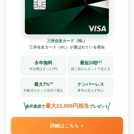
三井住友カード（NL）
三井住友カード（NL）が選ばれている理由
永年無料
最短10秒
※2
年会費はずっと0円
届く前からネットで使える
最大7%
ナンバーレス
※3
対象店のタッチ決済で還元
番号が見えず安心
最大23,000円相当
条件達成で
プレゼント
詳細はこちら
＞