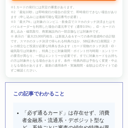
※1 カードの発行には所定の審査があります。
※2 「最短10秒」は即時発行の場合の目安で、即時発行できない場合があり
ます（申し込みには連絡可能な電話番号が必要）。
※3 「最大7%」は対象のコンビニ・飲食店でスマホのタッチ決済またはモ
バイルオーダーを利用した場合の還元率です（通常0.5%）。iD・カードの
差し込み・磁気取引、商業施設内の一部店舗などは対象外です。
※ 表示の「最大23,000円相当」は新規入会＆すべての条件達成時の合計額
です。スマホのタッチ決済で得られる特典のほか、SBI証券の口座開設・ク
レカ積立など投資が必要な特典を含みます（カード現物のタッチ決済・iD・
磁気取引は対象外）。特典ごとに対象期間・ポイント付与時期・エントリー
の要否が異なり、一部はエントリーが必要です。すでに対象カードをお持ち
の方は対象外となる場合があります。条件・特典内容は予告なく変更・中止
となる場合があります。最新の適用条件・実施期間・金額は公式サイトで必
ずご確認ください。
この記事でわかること
「必ず通るカード」は存在せず、消費
者金融系・流通系・デポジット型な
ど、系統ごとに審査の傾向や特徴が異