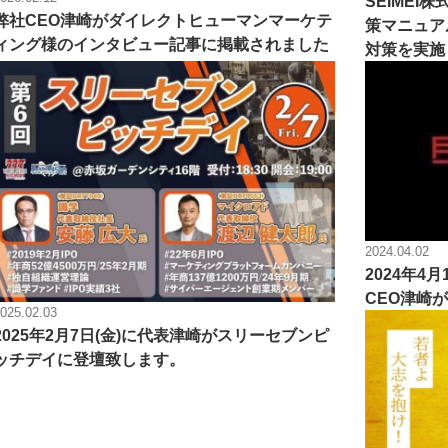
SEIME
弊社CEO津崎がダイレクトヒューマンマーケテ
策マニュア
ィング様のインタビュー記事に掲載されました
対策を実施
2024.04.02
2024年
CEO津崎
025.02.03
2025年2月7日(金)に代表津崎がスリーセブンピ
ッチデイに登壇致します。