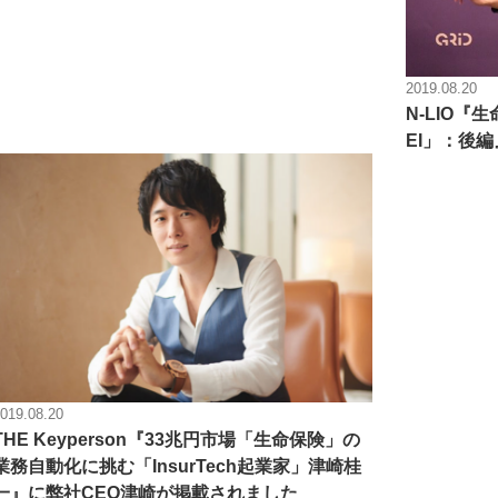
2019.08.20
N-LIO『
EI」：後
019.08.20
THE Keyperson『33兆円市場「生命保険」の
業務自動化に挑む「InsurTech起業家」津崎桂
一』に弊社CEO津崎が掲載されました