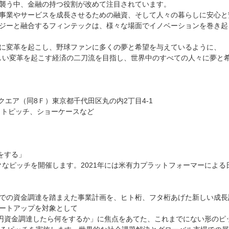
襲う中、金融の持つ役割が改めて注目されています。
事業やサービスを成長させるための融資、そして人々の暮らしに安心と
ジーと融合するフィンテックは、様々な場面でイノベーションを巻き起
に変革を起こし、野球ファンに多くの夢と希望を与えているように、
素晴らしい変革を起こす経済の二刀流を目指し、世界中のすべての人々に夢と
エア（同8Ｆ）東京都千代田区丸の内2丁目4-1
クトピッチ、ショーケースなど
をする」
ニークなピッチを開催します。2021年には米有力プラットフォーマーに
での資金調達を踏まえた事業計画を、ヒト桁、フタ桁あげた新しい成長
ートアップを対象として
億円資金調達したら何をするか」に焦点をあてた、これまでにない形のピ