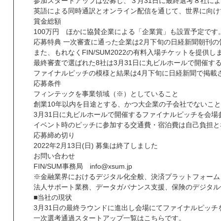
参加スタートアップは公募し、３月31日に最終選考８社に
英語による同時通訳とオンライン配信を通じて、世界に向け
賞金総額
100万円 ほかに協賛企業による「企業賞」も設置予定です
応募特典 一次審査に通った企業は2月下旬の日経新聞朝刊の告知
また、もれなくFIN/SUM2022の有料入場チケットを提供し
最終審査で選ばれた8社は3月31日に丸ビルホールで開催す
ファイナルピッチの模様と結果は4月下旬に日経新聞で掲載
応募条件
フィンテックを事業領域（※）としていること
創業10年以内を目途とする、かつ大企業の子会社でないこ
3月31日に丸ビルホールで開催するファイナルピッチを会場
イベント時のピッチに参加する交通費・宿泊費は自己負担と
応募締め切り
2022年2月13日(日) 募集は終了しました
お問い合わせ
FIN/SUM事務局 info@xsum.jp
※金融業界におけるデジタル化全般、決済プラットフォーム
法人サポート業務、データガバナンス支援、保険のデジタル
■当社の現状
3月31日の最終ラウンドに進出し会場にてファイナルピッ
一次選考通過スタートアップ一覧はこちらです。