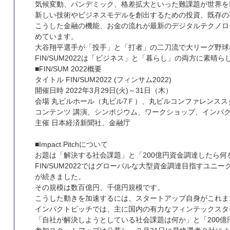
気候変動、パンデミック、格差拡大といった難課題が世界を
新しい技術やビジネスモデルを創出するための投資、既存の
こうした金融の機能、お金の流れが最新のデジタルテクノロ
めています。
大谷翔平選手が「投手」と「打者」の二刀流で大リーグ野球
FIN/SUM2022は「ビジネス」と「暮らし」の両方に
■FIN/SUM 2022概要
タイトル FIN/SUM2022 (フィンサム2022)
開催日時 2022年3月29日(火)～31日（木）
会場 丸ビルホール（丸ビル7Ｆ）、丸ビルコンファレンススク
コンテンツ 講演、シンポジウム、ワークショップ、インパ
主催 日本経済新聞社、金融庁
■Impact Pitchについて
お題は「解決する社会課題」と「200億円資金調達したら何
FIN/SUM2022ではグローバルな大型資金調達目指すユ
が続きました。
その規模は数百億円、千億円規模です。
こうした動きを加速するには、スタートアップ自身がこれま
インパクトピッチでは、主に国内の有力なフィンテックスタ
「自社が解決しようとしている社会課題は何か」と「200