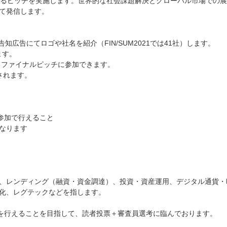
よるピッチを実施します。世界的な社会課題解決とグローバル市場での
て発信します。
。
広告にてロゴや社名を紹介（FIN/SUM2021では41社）します。
ます。
るファイナルピッチに参加できます。
されます。
と
参加で行えること
なります
、レンディング（融資・資金調達）、投資・資産運用、デジタル通貨・
化、レグテックなどを指します。
チを行えることを目指して、読者投票＋審査員選考に臨んでおります。